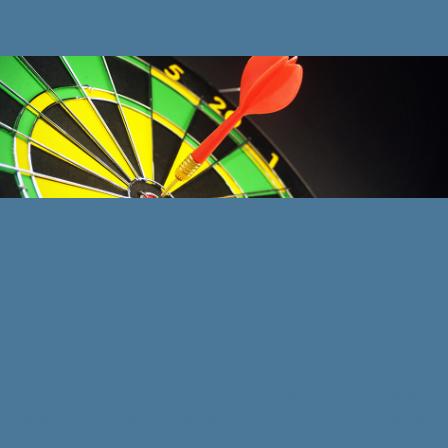
ratégia é Sempre o Melhor Ca
E o seu Negócio? Está estruturado e preparado
para entrar na
Jornada do Negócio Visionário
?