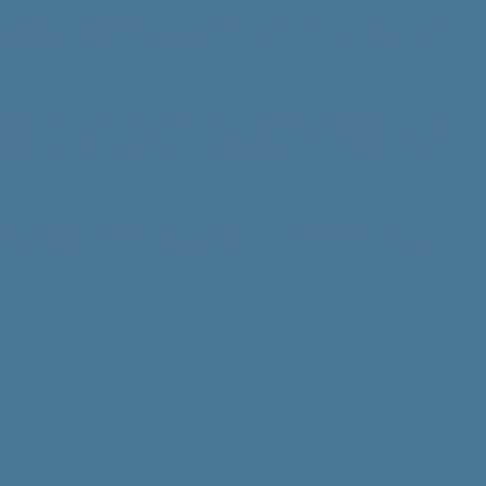
nossos clientes uma variedade ampla de produtos que podem servir
emente. Isso nos permite atender as necessidades mais importantes
produção final de Conteúdo, seja ele destinado ao meio digital ou
de a criação e impressão de material gráfico promocional e de