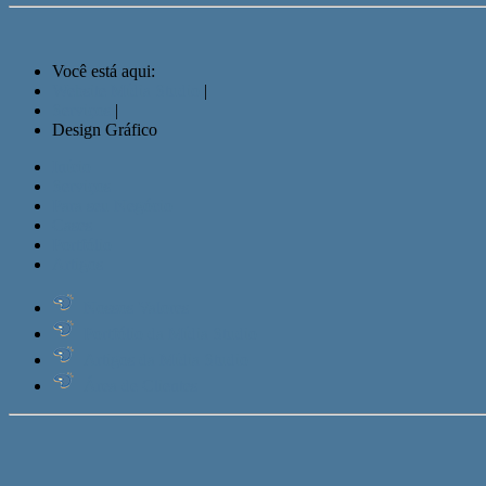
Você está aqui:
Website Mídia Studio
|
Serviços
|
Design Gráfico
Início
Serviços
Para seu Negócio
Cases
Portfólio
Artigos
Nossos Valores
Portfólio da Mídia Studio
Artigos da Mídia Studio
Área de Clientes