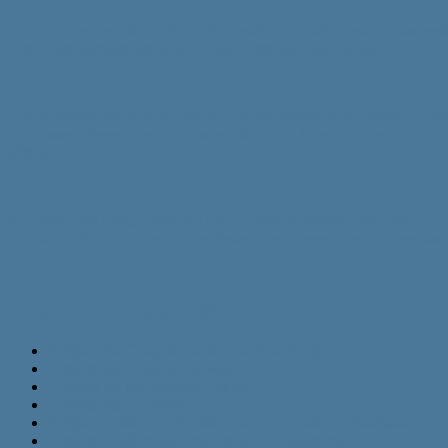
A Criatividade na Mídia Studio é questão de Paixão e está diretamen
como complemento estratégico para
Negócios Visionários
.
Temos nossos próprios processos criativos envolvendo a gestão, o pl
dos nossos clientes, desde a concepção de um Nome de Negócio, Criaç
offline.
Prezamos pela entrega tangível dos impressos também pelo prazer de p
papelaria até editoriais mais complexos como livros, jornais e revistas.
Tipos de Projetos Gráficos
Projeto de Criação de Nome (Naming);
Projeto de Criação de Marca;
Projeto de Identidade Visual;
Projeto de Branding;
Projeto Gráfico Editorial (Livros, Jornais e Revistas);
Projeto Gráfico de Produto e Embalagens.