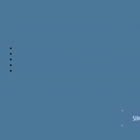
Os 5 Valores Básicos que o seu Negócio precisa
Qualidade
. Entregar valor para quem adquire;
Branding
. Personalidade única do seu Negócio em qualquer m
Recursos
. As ferramentas necessárias para uma presença digital
Estratégia
. Planos estratégicos de Marketing pra vender cada 
Relacionamento
. Atestar a qualidade fornecida para continua
Conheça a
Jornada do Negócio Visionário
e descubra tudo aquilo qu