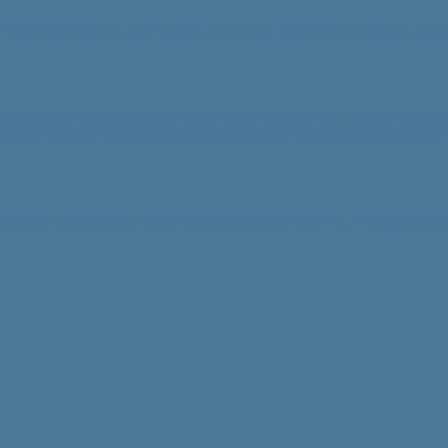
te relacionada com a parte gráfica do Design. Procuramos fornecer aos 
anejamento e a documentação dos projetos que são aprimorados constant
ão de Marca e seus Manuais, Planejamento e Gestão de Branding até a 
lanejar a acompanhar todos nossos processos criativos. Entregamos des