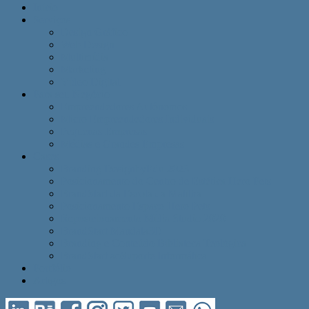
Início
Serviços
Design Gráfico
Web Design
Multimídia
Marketing
Vídeo Digital
Para seu Negócio
Empreendedores Autônomos
Micro Empreendedores Individuais
Pequenas Empresas
Médias e Grandes Empresas
Cases
Branding DesignbyEdu 2023
Posicionamento do Centro de Estética Hero Pets
BrandStart da Escola da Matilha
Posicionamento Espaço Hero Pets
Reposicionamento Mídia Studio 2020
BrandStart Mandala3D
Branding e Conteúdo Bíbliateca Teológica
BrandStart aoSuporte Informática
Portfólio
Artigos