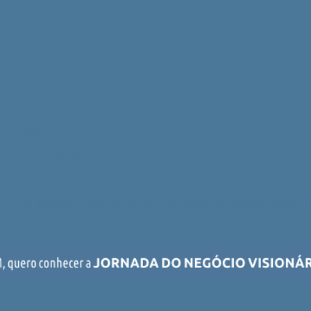
 para vender mais e crescer:
eio;
 eficiente;
vez mais e com constância;
r fornecendo sempre.
e o seu Negócio precisa pra vender mais através do ambiente digital. B