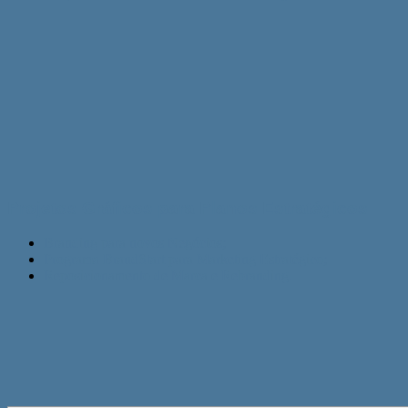
Projetos Gráficos para Planos Estratégicos
Branding para novos Negócios;
Programa BrandStart para Marketing Estratégico;
Reposicionamento de Marca e Rebranding.