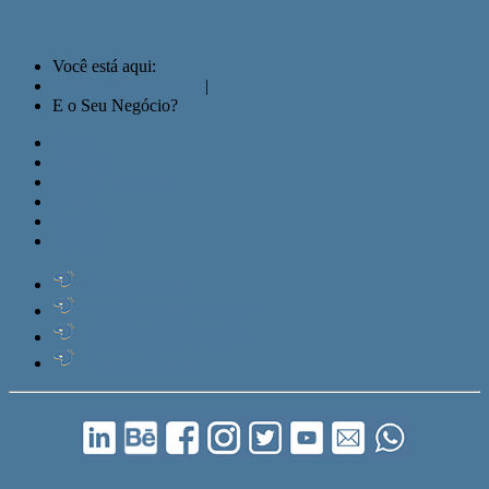
Você está aqui:
Website Mídia Studio
|
E o Seu Negócio?
Início
Serviços
Para seu Negócio
Cases
Portfólio
Artigos
Nossos Valores
Portfólio da Mídia Studio
Artigos da Mídia Studio
Área de Clientes