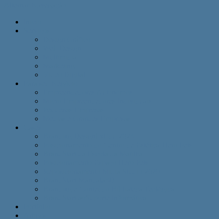
Alternar Navegação
Início
Serviços
Design Gráfico
Web Design
Multimídia
Marketing
Vídeo Digital
Para seu Negócio
Empreendedores Autônomos
Micro Empreendedores Individuais
Pequenas Empresas
Médias e Grandes Empresas
Cases
Branding DesignbyEdu 2023
Posicionamento do Centro de Estética Hero Pets
BrandStart da Escola da Matilha
Posicionamento Espaço Hero Pets
Reposicionamento Mídia Studio 2020
BrandStart Mandala3D
Branding e Conteúdo Bíbliateca Teológica
BrandStart aoSuporte Informática
Portfólio
Artigos